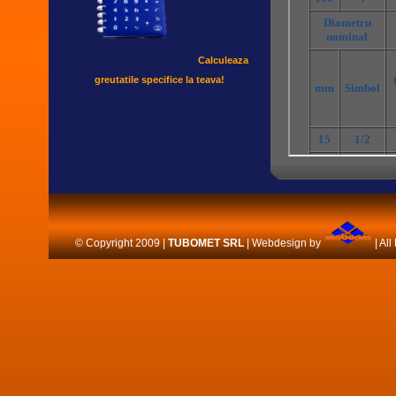
Calculeaza
greutatile specifice la teava!
© Copyright 2009 |
TUBOMET SRL
| Webdesign by
| Al